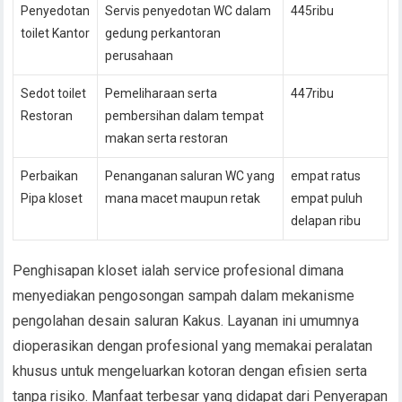
Penyedotan
Servis penyedotan WC dalam
445ribu
toilet Kantor
gedung perkantoran
perusahaan
Sedot toilet
Pemeliharaan serta
447ribu
Restoran
pembersihan dalam tempat
makan serta restoran
Perbaikan
Penanganan saluran WC yang
empat ratus
Pipa kloset
mana macet maupun retak
empat puluh
delapan ribu
Penghisapan kloset ialah service profesional dimana
menyediakan pengosongan sampah dalam mekanisme
pengolahan desain saluran Kakus. Layanan ini umumnya
dioperasikan dengan profesional yang memakai peralatan
khusus untuk mengeluarkan kotoran dengan efisien serta
tanpa risiko. Manfaat terbesar yang didapat dari Penyerapan