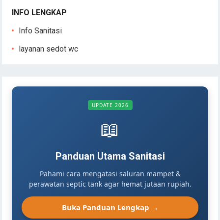
INFO LENGKAP
Info Sanitasi
layanan sedot wc
UPDATE 2026
📖
Panduan Utama Sanitasi
Pahami cara mengatasi saluran mampet &
perawatan septic tank agar hemat jutaan rupiah.
Buka Panduan Lengkap →