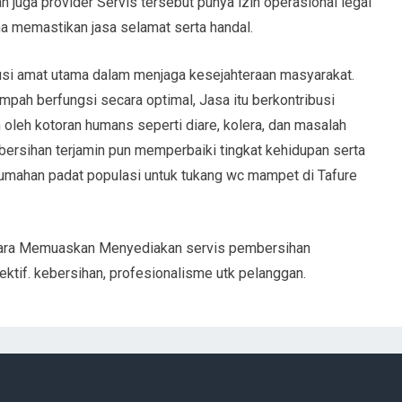
 juga provider Servis tersebut punya izin operasional legal
a memastikan jasa selamat serta handal.
busi amat utama dalam menjaga kesejahteraan masyarakat.
h berfungsi secara optimal, Jasa itu berkontribusi
oleh kotoran humans seperti diare, kolera, dan masalah
 kebersihan terjamin pun memperbaiki tingkat kehidupan serta
umahan padat populasi untuk tukang wc mampet di Tafure
Utara Memuaskan Menyediakan servis pembersihan
tif. kebersihan, profesionalisme utk pelanggan.