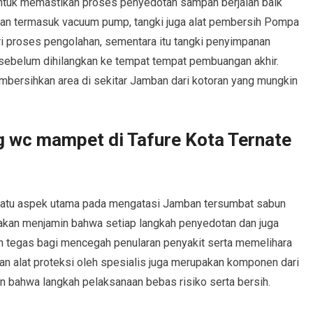
ntuk memastikan proses penyedotan sampah berjalan baik
ukan termasuk vacuum pump, tangki juga alat pembersih Pompa
i proses pengolahan, sementara itu tangki penyimpanan
sebelum dihilangkan ke tempat tempat pembuangan akhir.
ersihkan area di sekitar Jamban dari kotoran yang mungkin
g wc mampet di Tafure Kota Ternate
 satu aspek utama pada mengatasi Jamban tersumbat sabun
l akan menjamin bahwa setiap langkah penyedotan dan juga
an tegas bagi mencegah penularan penyakit serta memelihara
an alat proteksi oleh spesialis juga merupakan komponen dari
n bahwa langkah pelaksanaan bebas risiko serta bersih.