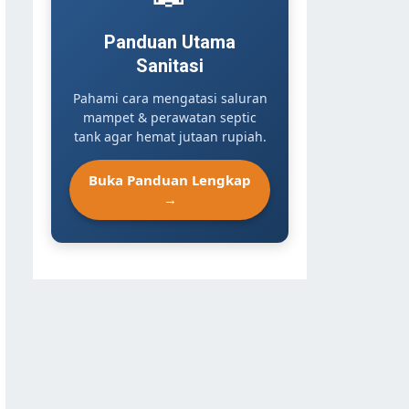
Panduan Utama
Sanitasi
Pahami cara mengatasi saluran
mampet & perawatan septic
tank agar hemat jutaan rupiah.
Buka Panduan Lengkap
→