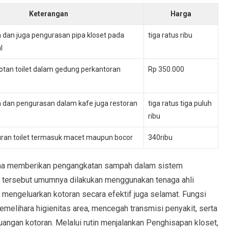
Keterangan
Harga
dan juga pengurasan pipa kloset pada
tiga ratus ribu
l
tan toilet dalam gedung perkantoran
Rp 350.000
 dan pengurasan dalam kafe juga restoran
tiga ratus tiga puluh
ribu
uran toilet termasuk macet maupun bocor
340ribu
ana memberikan pengangkatan sampah dalam sistem
 tersebut umumnya dilakukan menggunakan tenaga ahli
engeluarkan kotoran secara efektif juga selamat. Fungsi
melihara higienitas area, mencegah transmisi penyakit, serta
ngan kotoran. Melalui rutin menjalankan Penghisapan kloset,