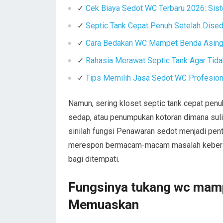
✓
Cek Biaya Sedot WC Terbaru 2026: Sist
✓
Septic Tank Cepat Penuh Setelah Dise
✓
Cara Bedakan WC Mampet Benda Asing 
✓
Rahasia Merawat Septic Tank Agar Tid
✓
Tips Memilih Jasa Sedot WC Profesiona
Namun, sering kloset septic tank cepat pen
sedap, atau penumpukan kotoran dimana su
sinilah fungsi Penawaran sedot menjadi pent
merespon bermacam-macam masalah kebersiha
bagi ditempati.
Fungsinya tukang wc mamp
Memuaskan