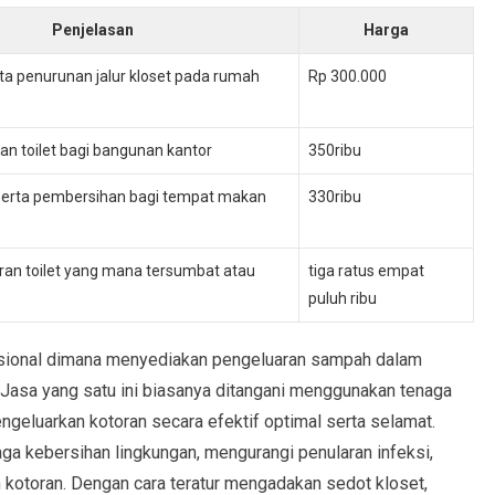
Penjelasan
Harga
a penurunan jalur kloset pada rumah
Rp 300.000
n toilet bagi bangunan kantor
350ribu
erta pembersihan bagi tempat makan
330ribu
ran toilet yang mana tersumbat atau
tiga ratus empat
puluh ribu
sional dimana menyediakan pengeluaran sampah dalam
asa yang satu ini biasanya ditangani menggunakan tenaga
geluarkan kotoran secara efektif optimal serta selamat.
aga kebersihan lingkungan, mengurangi penularan infeksi,
kotoran. Dengan cara teratur mengadakan sedot kloset,