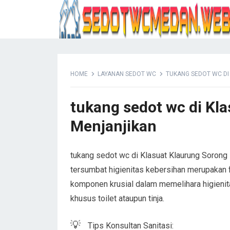
HOME
LAYANAN SEDOT WC
TUKANG SEDOT WC D
tukang sedot wc di Kl
Menjanjikan
tukang sedot wc di Klasuat Klaurung Sorong M
tersumbat higienitas kebersihan merupakan f
komponen krusial dalam memelihara higienit
khusus toilet ataupun tinja.
💡
Tips Konsultan Sanitasi: