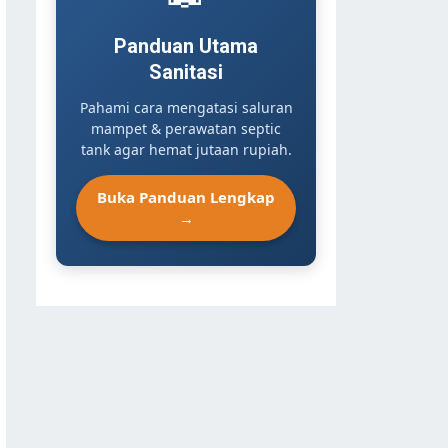
Panduan Utama
Sanitasi
Pahami cara mengatasi saluran
mampet & perawatan septic
tank agar hemat jutaan rupiah.
Buka Panduan Lengkap
→