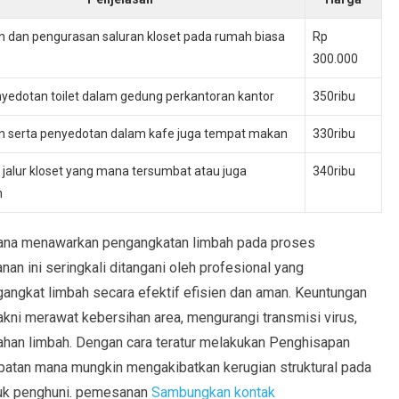
 dan pengurasan saluran kloset pada rumah biasa
Rp
300.000
nyedotan toilet dalam gedung perkantoran kantor
350ribu
 serta penyedotan dalam kafe juga tempat makan
330ribu
 jalur kloset yang mana tersumbat atau juga
340ribu
n
imana menawarkan pengangkatan limbah pada proses
an ini seringkali ditangani oleh profesional yang
ngkat limbah secara efektif efisien dan aman. Keuntungan
yakni merawat kebersihan area, mengurangi transmisi virus,
ahan limbah. Dengan cara teratur melakukan Penghisapan
tan mana mungkin mengakibatkan kerugian struktural pada
tuk penghuni. pemesanan
Sambungkan kontak