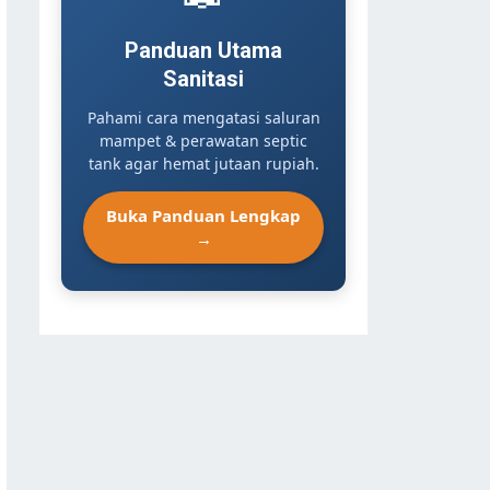
Panduan Utama
Sanitasi
Pahami cara mengatasi saluran
mampet & perawatan septic
tank agar hemat jutaan rupiah.
Buka Panduan Lengkap
→