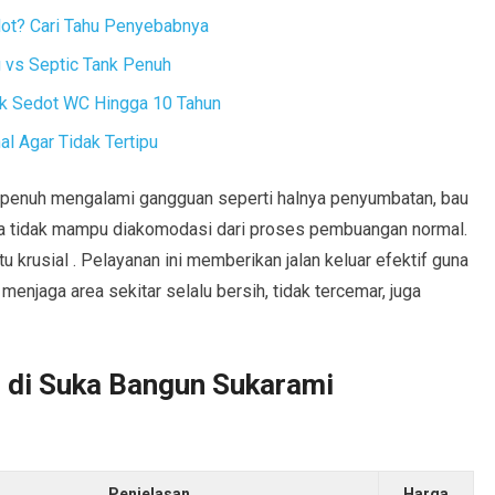
dot? Cari Tahu Penyebabnya
vs Septic Tank Penuh
ak Sedot WC Hingga 10 Tahun
l Agar Tidak Tertipu
lu penuh mengalami gangguan seperti halnya penyumbatan, bau
a tidak mampu diakomodasi dari proses pembuangan normal.
u krusial . Pelayanan ini memberikan jalan keluar efektif guna
njaga area sekitar selalu bersih, tidak tercemar, juga
c di Suka Bangun Sukarami
Penjelasan
Harga