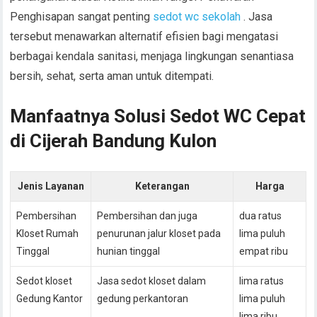
Penghisapan sangat penting
sedot wc sekolah
. Jasa
tersebut menawarkan alternatif efisien bagi mengatasi
berbagai kendala sanitasi, menjaga lingkungan senantiasa
bersih, sehat, serta aman untuk ditempati.
Manfaatnya Solusi Sedot WC Cepat
di Cijerah Bandung Kulon
Jenis Layanan
Keterangan
Harga
Pembersihan
Pembersihan dan juga
dua ratus
Kloset Rumah
penurunan jalur kloset pada
lima puluh
Tinggal
hunian tinggal
empat ribu
Sedot kloset
Jasa sedot kloset dalam
lima ratus
Gedung Kantor
gedung perkantoran
lima puluh
lima ribu