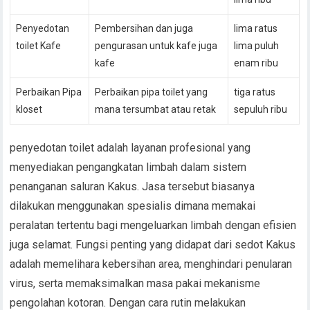
Penyedotan
Pembersihan dan juga
lima ratus
toilet Kafe
pengurasan untuk kafe juga
lima puluh
kafe
enam ribu
Perbaikan Pipa
Perbaikan pipa toilet yang
tiga ratus
kloset
mana tersumbat atau retak
sepuluh ribu
penyedotan toilet adalah layanan profesional yang
menyediakan pengangkatan limbah dalam sistem
penanganan saluran Kakus. Jasa tersebut biasanya
dilakukan menggunakan spesialis dimana memakai
peralatan tertentu bagi mengeluarkan limbah dengan efisien
juga selamat. Fungsi penting yang didapat dari sedot Kakus
adalah memelihara kebersihan area, menghindari penularan
virus, serta memaksimalkan masa pakai mekanisme
pengolahan kotoran. Dengan cara rutin melakukan