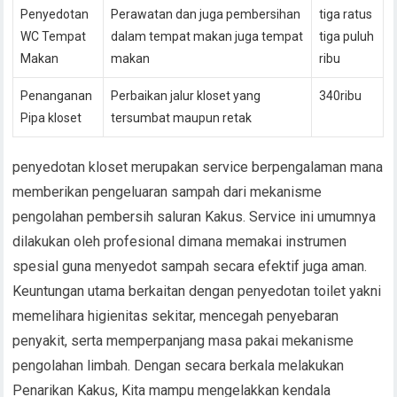
Penyedotan
Perawatan dan juga pembersihan
tiga ratus
WC Tempat
dalam tempat makan juga tempat
tiga puluh
Makan
makan
ribu
Penanganan
Perbaikan jalur kloset yang
340ribu
Pipa kloset
tersumbat maupun retak
penyedotan kloset merupakan service berpengalaman mana
memberikan pengeluaran sampah dari mekanisme
pengolahan pembersih saluran Kakus. Service ini umumnya
dilakukan oleh profesional dimana memakai instrumen
spesial guna menyedot sampah secara efektif juga aman.
Keuntungan utama berkaitan dengan penyedotan toilet yakni
memelihara higienitas sekitar, mencegah penyebaran
penyakit, serta memperpanjang masa pakai mekanisme
pengolahan limbah. Dengan secara berkala melakukan
Penarikan Kakus, Kita mampu mengelakkan kendala