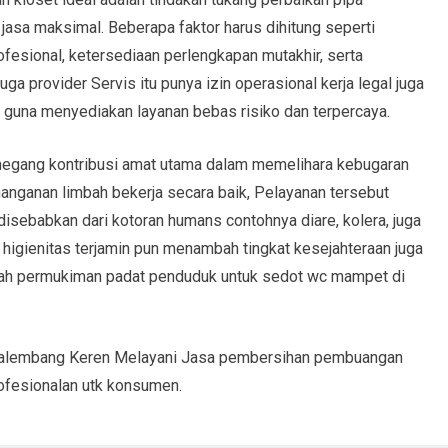
asa maksimal. Beberapa faktor harus dihitung seperti
ofesional, ketersediaan perlengkapan mutakhir, serta
uga provider Servis itu punya izin operasional kerja legal juga
 guna menyediakan layanan bebas risiko dan terpercaya.
egang kontribusi amat utama dalam memelihara kebugaran
nganan limbah bekerja secara baik, Pelayanan tersebut
isebabkan dari kotoran humans contohnya diare, kolera, juga
asi higienitas terjamin pun menambah tingkat kesejahteraan juga
yah permukiman padat penduduk untuk sedot wc mampet di
 Palembang Keren Melayani Jasa pembersihan pembuangan
rofesionalan utk konsumen.