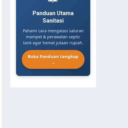
Panduan Utama
Sanitasi
Pahami cara mengatasi saluran
mampet & perawatan septic
tank agar hemat jutaan rupiah.
Buka Panduan Lengkap
→