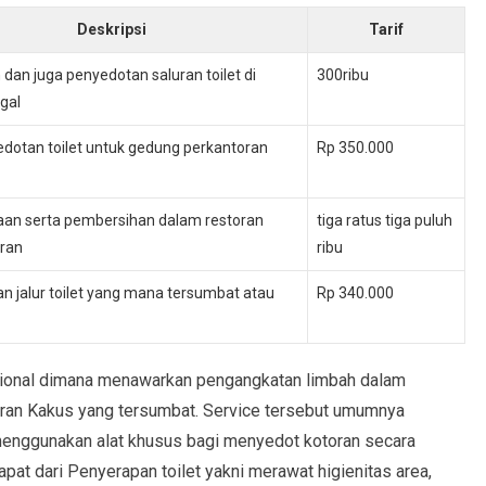
Deskripsi
Tarif
dan juga penyedotan saluran toilet di
300ribu
gal
dotan toilet untuk gedung perkantoran
Rp 350.000
aan serta pembersihan dalam restoran
tiga ratus tiga puluh
oran
ribu
 jalur toilet yang mana tersumbat atau
Rp 340.000
sional dimana menawarkan pengangkatan limbah dalam
ran Kakus yang tersumbat. Service tersebut umumnya
enggunakan alat khusus bagi menyedot kotoran secara
apat dari Penyerapan toilet yakni merawat higienitas area,