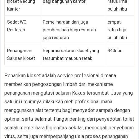
kloset Gedung
bagi bangunan kantor
ratus lima
Kantor
puluh ribu
Sedot WC
Pemeliharaan dan juga
empat
Restoran
pembersihan bagi restoran
ratus tiga
juga restoran
puluh ribu
Penanganan
Reparasi saluran kloset yang
440ribu
Saluran kloset
tersumbat maupun retak
Penarikan kloset adalah service profesional dimana
memberikan pengosongan limbah dari mekanisme
penanganan mengatasi saluran Kakus tersumbat. Jasa yang
satu ini umumnya dilakukan oleh profesional mana
menggunakan alat tertentu bagi menyedot sampah dengan
optimal serta selamat. Fungsi penting dari penyedotan toilet
adalah memelihara higienitas sekitar, mencegah penyebaran
virus, serta juga memperpanjang usia proses penanganan