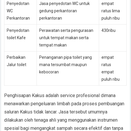
Penyedotan
Jasa penyedotan WC untuk
empat
WC
gedung perkantoran
ratus lima
Perkantoran
perkantoran
puluh ribu
Penyedotan
Perawatan serta pengurasan
430ribu
toilet Kafe
untuk tempat makan serta
tempat makan
Perbaikan
Penanganan pipa toilet yang
empat
Jalur toilet
mana tersumbat maupun
ratus
kebocoran
empat
puluh ribu
Penghisapan Kakus adalah service profesional dimana
menawarkan pengeluaran limbah pada proses pembuangan
saluran Kakus tidak lancar. Jasa tersebut umumnya
dilakukan oleh tenaga ahli yang menggunakan instrumen
spesial bagi mengangkat sampah secara efektif dan tanpa