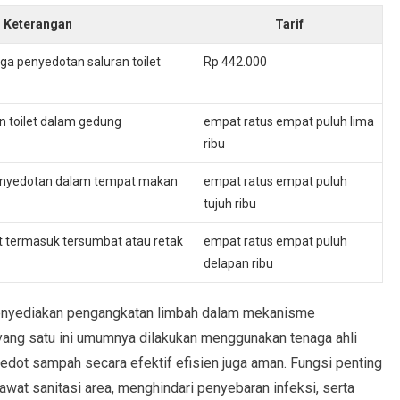
Keterangan
Tarif
ga penyedotan saluran toilet
Rp 442.000
 toilet dalam gedung
empat ratus empat puluh lima
ribu
enyedotan dalam tempat makan
empat ratus empat puluh
tujuh ribu
et termasuk tersumbat atau retak
empat ratus empat puluh
delapan ribu
 menyediakan pengangkatan limbah dalam mekanisme
 yang satu ini umumnya dilakukan menggunakan tenaga ahli
dot sampah secara efektif efisien juga aman. Fungsi penting
wat sanitasi area, menghindari penyebaran infeksi, serta