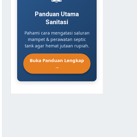
Panduan Utama
Sanitasi
Pahami cara mengatasi saluran
mampet & perawatan septic
tank agar hemat jutaan rupiah.
Buka Panduan Lengkap
→