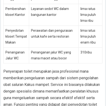
Pembersihan
Layanan sedot WC dalam
lima ratus
kloset Kantor
bangunan kantor
lima puluh
lima ribu
Penyedotan
Perawatan dan pengurasan
lima ratus
kloset Tempat
untuk kafe serta restoran
lima puluh
Makan
enam ribu
Penanganan
Penanganan jalur WC yang
310ribu
Jalur WC
mana macet atau bocor
Penyerapan toilet merupakan jasa profesional mana
memberikan pengeluaran sampah dari sistem pengolahan
obat saluran Kakus mampet. Service ini biasanya dilakukan
dengan spesialis dimana memanfaatkan peralatan khusus
guna mengeluarkan sampah secara efektif efektif serta
aman. Fungsi penting yang didapat dari penyedotan toilet