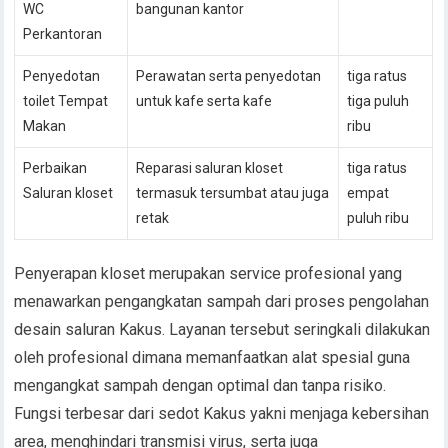
WC
bangunan kantor
Perkantoran
Penyedotan
Perawatan serta penyedotan
tiga ratus
toilet Tempat
untuk kafe serta kafe
tiga puluh
Makan
ribu
Perbaikan
Reparasi saluran kloset
tiga ratus
Saluran kloset
termasuk tersumbat atau juga
empat
retak
puluh ribu
Penyerapan kloset merupakan service profesional yang
menawarkan pengangkatan sampah dari proses pengolahan
desain saluran Kakus. Layanan tersebut seringkali dilakukan
oleh profesional dimana memanfaatkan alat spesial guna
mengangkat sampah dengan optimal dan tanpa risiko.
Fungsi terbesar dari sedot Kakus yakni menjaga kebersihan
area, menghindari transmisi virus, serta juga