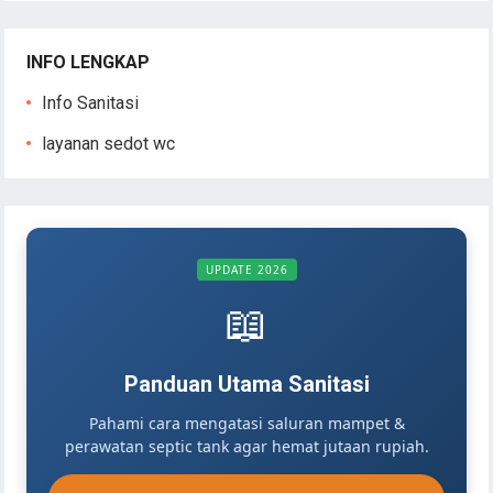
INFO LENGKAP
Info Sanitasi
layanan sedot wc
UPDATE 2026
📖
Panduan Utama Sanitasi
Pahami cara mengatasi saluran mampet &
perawatan septic tank agar hemat jutaan rupiah.