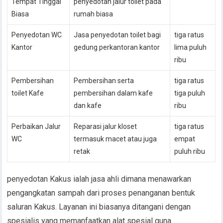
Tempat Tinggal
penyedotan jalur toilet pada
Biasa
rumah biasa
Penyedotan WC
Jasa penyedotan toilet bagi
tiga ratus
Kantor
gedung perkantoran kantor
lima puluh
ribu
Pembersihan
Pembersihan serta
tiga ratus
toilet Kafe
pembersihan dalam kafe
tiga puluh
dan kafe
ribu
Perbaikan Jalur
Reparasi jalur kloset
tiga ratus
WC
termasuk macet atau juga
empat
retak
puluh ribu
penyedotan Kakus ialah jasa ahli dimana menawarkan
pengangkatan sampah dari proses penanganan bentuk
saluran Kakus. Layanan ini biasanya ditangani dengan
spesialis yang memanfaatkan alat spesial guna