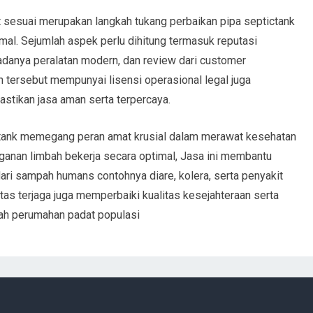
sesuai merupakan langkah tukang perbaikan pipa septictank
mal. Sejumlah aspek perlu dihitung termasuk reputasi
adanya peralatan modern, dan review dari customer
 tersebut mempunyai lisensi operasional legal juga
stikan jasa aman serta terpercaya.
tank memegang peran amat krusial dalam merawat kesehatan
anan limbah bekerja secara optimal, Jasa ini membantu
ri sampah humans contohnya diare, kolera, serta penyakit
enitas terjaga juga memperbaiki kualitas kesejahteraan serta
ah perumahan padat populasi