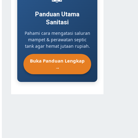
Panduan Utama
Sanitasi
Pahami cara mengatasi saluran
mampet & perawatan septic
tank agar hemat jutaan rupiah.
Buka Panduan Lengkap
→