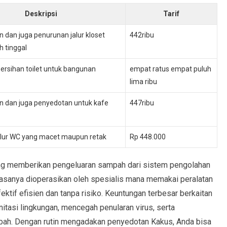
Deskripsi
Tarif
 dan juga penurunan jalur kloset
442ribu
 tinggal
ersihan toilet untuk bangunan
empat ratus empat puluh
lima ribu
 dan juga penyedotan untuk kafe
447ribu
alur WC yang macet maupun retak
Rp 448.000
ng memberikan pengeluaran sampah dari sistem pengolahan
biasanya dioperasikan oleh spesialis mana memakai peralatan
ktif efisien dan tanpa risiko. Keuntungan terbesar berkaitan
tasi lingkungan, mencegah penularan virus, serta
ah. Dengan rutin mengadakan penyedotan Kakus, Anda bisa