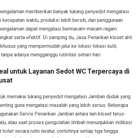
rpengalaman memberikan banyak tukang penyedot mengatasi
n kecepatan waktu, produksi lebih bersih, dan penggunaan
berpengalaman dapat mengatasi bermacam-macam ragam
gkat serta efektif. Di samping itu, Jasa Penarikan kloset ahli
i khusus yang mempermudah jalur ke lokasi-lokasi sulit,
 tanpa adanya mengganggu rutinitas sehari-hari.
eal untuk Layanan Sedot WC Terpercaya di
usat
tuk memakai tukang penyedot mengatasi Jamban duduk yang
penting guna mengatasi masalah yang lebih serius. Beberapa
unakan Servis Penarikan Jamban antara lain kloset terus-
lu, atau saat proses pengolahan limbah menunjukkan indikasi
toilet secara rutin teratur, contohnya setiap tiga hingga