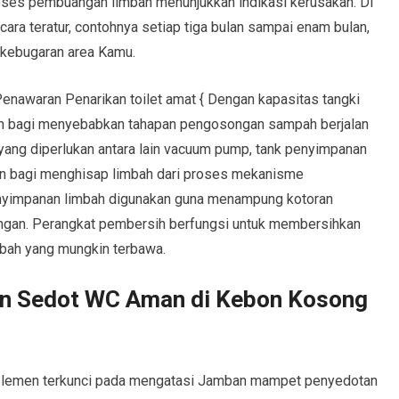
roses pembuangan limbah menunjukkan indikasi kerusakan. Di
ara teratur, contohnya setiap tiga bulan sampai enam bulan,
 kebugaran area Kamu.
enawaran Penarikan toilet amat { Dengan kapasitas tangki
h bagi menyebabkan tahapan pengosongan sampah berjalan
a yang diperlukan antara lain vacuum pump, tank penyimpanan
n bagi menghisap limbah dari proses mekanisme
enyimpanan limbah digunakan guna menampung kotoran
gan. Perangkat pembersih berfungsi untuk membersihkan
limbah yang mungkin terbawa.
an Sedot WC Aman di Kebon Kosong
tu elemen terkunci pada mengatasi Jamban mampet penyedotan