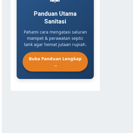
Panduan Utama
Sanitasi
Pahami cara mengatasi saluran
mampet & perawatan septic
tank agar hemat jutaan rupiah.
Buka Panduan Lengkap
→