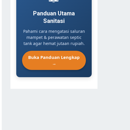
Panduan Utama
Sanitasi
Pahami cara mengatasi saluran
mampet & perawatan septic
tank agar hemat jutaan rupiah.
Buka Panduan Lengkap
→