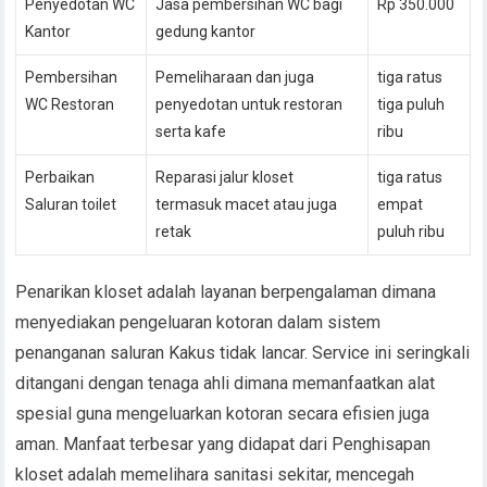
Penyedotan WC
Jasa pembersihan WC bagi
Rp 350.000
Kantor
gedung kantor
Pembersihan
Pemeliharaan dan juga
tiga ratus
WC Restoran
penyedotan untuk restoran
tiga puluh
serta kafe
ribu
Perbaikan
Reparasi jalur kloset
tiga ratus
Saluran toilet
termasuk macet atau juga
empat
retak
puluh ribu
Penarikan kloset adalah layanan berpengalaman dimana
menyediakan pengeluaran kotoran dalam sistem
penanganan saluran Kakus tidak lancar. Service ini seringkali
ditangani dengan tenaga ahli dimana memanfaatkan alat
spesial guna mengeluarkan kotoran secara efisien juga
aman. Manfaat terbesar yang didapat dari Penghisapan
kloset adalah memelihara sanitasi sekitar, mencegah