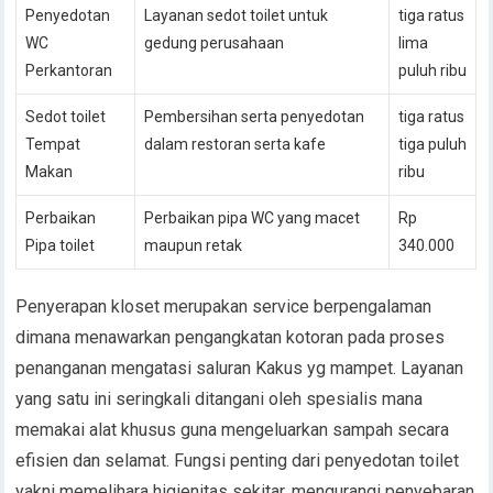
Penyedotan
Layanan sedot toilet untuk
tiga ratus
WC
gedung perusahaan
lima
Perkantoran
puluh ribu
Sedot toilet
Pembersihan serta penyedotan
tiga ratus
Tempat
dalam restoran serta kafe
tiga puluh
Makan
ribu
Perbaikan
Perbaikan pipa WC yang macet
Rp
Pipa toilet
maupun retak
340.000
Penyerapan kloset merupakan service berpengalaman
dimana menawarkan pengangkatan kotoran pada proses
penanganan mengatasi saluran Kakus yg mampet. Layanan
yang satu ini seringkali ditangani oleh spesialis mana
memakai alat khusus guna mengeluarkan sampah secara
efisien dan selamat. Fungsi penting dari penyedotan toilet
yakni memelihara higienitas sekitar, mengurangi penyebaran