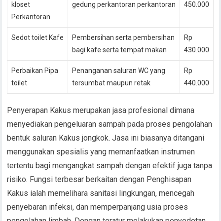
kloset
gedung perkantoran perkantoran
450.000
Perkantoran
Sedot toilet Kafe
Pembersihan serta pembersihan
Rp
bagi kafe serta tempat makan
430.000
Perbaikan Pipa
Penanganan saluran WC yang
Rp
toilet
tersumbat maupun retak
440.000
Penyerapan Kakus merupakan jasa profesional dimana
menyediakan pengeluaran sampah pada proses pengolahan
bentuk saluran Kakus jongkok. Jasa ini biasanya ditangani
menggunakan spesialis yang memanfaatkan instrumen
tertentu bagi mengangkat sampah dengan efektif juga tanpa
risiko. Fungsi terbesar berkaitan dengan Penghisapan
Kakus ialah memelihara sanitasi lingkungan, mencegah
penyebaran infeksi, dan memperpanjang usia proses
pengolahan limbah. Dengan teratur melakukan penyedotan