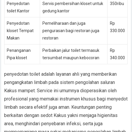
Penyedotan
Servis pembersihan kloset untuk
350ribu
toilet Kantor
gedung kantor
Penyedotan
Pemeliharaan dan juga
Rp
kloset Tempat
pengurasan bagi restoran juga
330.000
Makan
restoran
Penanganan
Perbaikan jalur toilet termasuk
Rp
Pipa kloset
tersumbat maupun kebocoran
340.000
penyedotan toilet adalah layanan ahli yang memberikan
pengangkatan limbah pada sistem pengolahan saluran
Kakus mampet. Service ini umumnya dioperasikan oleh
profesional yang memakai instrumen khusus bagi menyedot
limbah secara efektif juga aman. Keuntungan penting
berkaitan dengan sedot Kakus yakni menjaga higienitas
area, menghindari penyebaran infeksi, serta juga
memperpanjang masa pakai mekanisme pengolahan limbah.