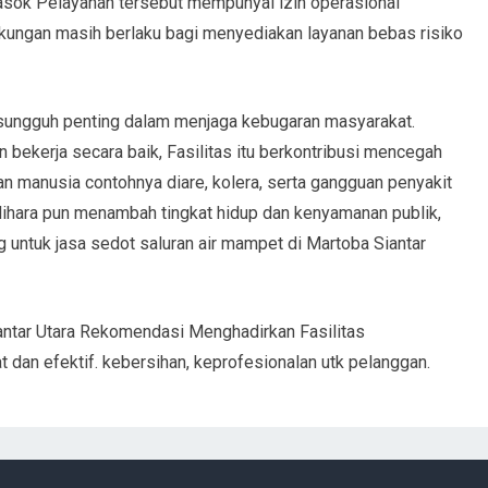
sok Pelayanan tersebut mempunyai izin operasional
ngkungan masih berlaku bagi menyediakan layanan bebas risiko
i sungguh penting dalam menjaga kebugaran masyarakat.
bekerja secara baik, Fasilitas itu berkontribusi mencegah
n manusia contohnya diare, kolera, serta gangguan penyakit
rpelihara pun menambah tingkat hidup dan kenyamanan publik,
 untuk jasa sedot saluran air mampet di Martoba Siantar
iantar Utara Rekomendasi Menghadirkan Fasilitas
dan efektif. kebersihan, keprofesionalan utk pelanggan.