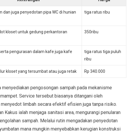
 dan juga penyedotan pipa WC di hunian
tiga ratus ribu
ot kloset untuk gedung perkantoran
350ribu
erta pengurasan dalam kafe juga kafe
tiga ratus tiga puluh
ribu
lur kloset yang tersumbat atau juga retak
Rp 340.000
mana menyediakan pengosongan sampah pada mekanisme
mampet. Service tersebut biasanya ditangani oleh
menyedot limbah secara efektif efisien juga tanpa risiko.
n Kakus ialah menjaga sanitasi area, mengurangi penularan
engolahan sampah. Melalui rutin mengadakan penyedotan
yumbatan mana mungkin menyebabkan kerugian konstruksi