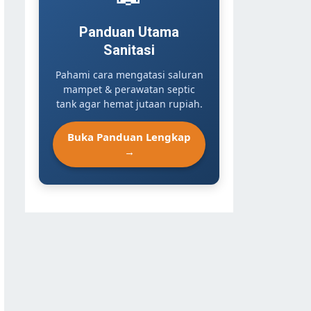
Panduan Utama
Sanitasi
Pahami cara mengatasi saluran
mampet & perawatan septic
tank agar hemat jutaan rupiah.
Buka Panduan Lengkap
→