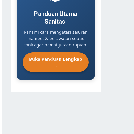
Panduan Utama
Sanitasi
Pahami cara mengatasi saluran
mampet & perawatan septic
tank agar hemat jutaan rupiah.
Buka Panduan Lengkap
→