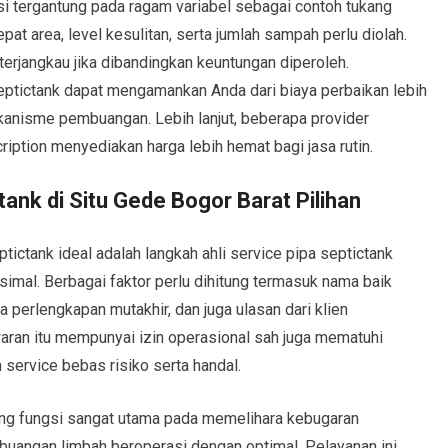
si tergantung pada ragam variabel sebagai contoh tukang
t area, level kesulitan, serta jumlah sampah perlu diolah.
terjangkau jika dibandingkan keuntungan diperoleh.
ptictank dapat mengamankan Anda dari biaya perbaikan lebih
ekanisme pembuangan. Lebih lanjut, beberapa provider
ption menyediakan harga lebih hemat bagi jasa rutin.
 tank di Situ Gede Bogor Barat Pilihan
ictank ideal adalah langkah ahli service pipa septictank
imal. Berbagai faktor perlu dihitung termasuk nama baik
perlengkapan mutakhir, dan juga ulasan dari klien
aran itu mempunyai izin operasional sah juga mematuhi
 service bebas risiko serta handal.
ang fungsi sangat utama pada memelihara kebugaran
angan limbah beroperasi dengan optimal, Pelayanan ini