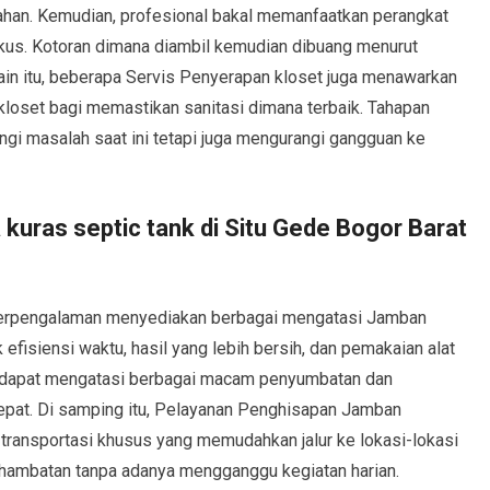
ahan. Kemudian, profesional bakal memanfaatkan perangkat
kus. Kotoran dimana diambil kemudian dibuang menurut
ain itu, beberapa Servis Penyerapan kloset juga menawarkan
r kloset bagi memastikan sanitasi dimana terbaik. Tahapan
ngi masalah saat ini tetapi juga mengurangi gangguan ke
uras septic tank di Situ Gede Bogor Barat
berpengalaman menyediakan berbagai mengatasi Jamban
fisiensi waktu, hasil yang lebih bersih, dan pemakaian alat
n dapat mengatasi berbagai macam penyumbatan dan
 tepat. Di samping itu, Pelayanan Penghisapan Jamban
 transportasi khusus yang memudahkan jalur ke lokasi-lokasi
a hambatan tanpa adanya mengganggu kegiatan harian.