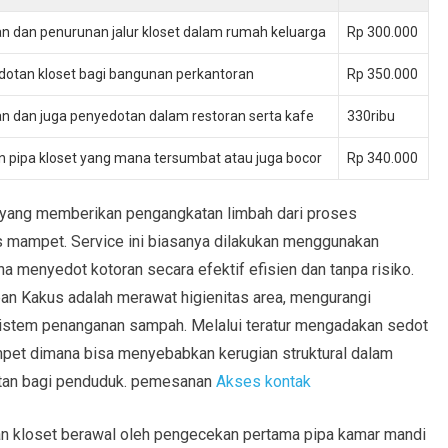
 dan penurunan jalur kloset dalam rumah keluarga
Rp 300.000
dotan kloset bagi bangunan perkantoran
Rp 350.000
n dan juga penyedotan dalam restoran serta kafe
330ribu
 pipa kloset yang mana tersumbat atau juga bocor
Rp 340.000
l yang memberikan pengangkatan limbah dari proses
 mampet. Service ini biasanya dilakukan menggunakan
a menyedot kotoran secara efektif efisien dan tanpa risiko.
an Kakus adalah merawat higienitas area, mengurangi
sistem penanganan sampah. Melalui teratur mengadakan sedot
et dimana bisa menyebabkan kerugian struktural dalam
tan bagi penduduk. pemesanan
Akses kontak
n kloset berawal oleh pengecekan pertama pipa kamar mandi