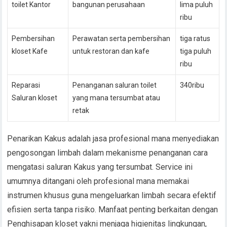
toilet Kantor
bangunan perusahaan
lima puluh
ribu
Pembersihan
Perawatan serta pembersihan
tiga ratus
kloset Kafe
untuk restoran dan kafe
tiga puluh
ribu
Reparasi
Penanganan saluran toilet
340ribu
Saluran kloset
yang mana tersumbat atau
retak
Penarikan Kakus adalah jasa profesional mana menyediakan
pengosongan limbah dalam mekanisme penanganan cara
mengatasi saluran Kakus yang tersumbat. Service ini
umumnya ditangani oleh profesional mana memakai
instrumen khusus guna mengeluarkan limbah secara efektif
efisien serta tanpa risiko. Manfaat penting berkaitan dengan
Penghisapan kloset yakni menjaga higienitas lingkungan,