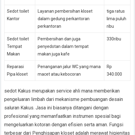
Sedot toilet
Layanan pembersihan kloset
tiga ratus
Kantor
dalam gedung perkantoran
lima puluh
perkantoran
ribu
Sedot toilet
Pembersihan dan juga
330ribu
Tempat
penyedotan dalam tempat
Makan
makan juga kafe
Reparasi
Penanganan jalur WC yang mana
Rp
Pipa kloset
macet atau kebocoran
340.000
sedot Kakus merupakan service ahli mana memberikan
pengeluaran limbah dari mekanisme pembuangan desain
saluran Kakus. Jasa ini biasanya ditangani dengan
profesional yang memanfaatkan instrumen spesial bagi
mengeluarkan kotoran dengan efisien serta aman. Fungsi
terbesar dari Penghisapan kloset adalah merawat higienitas