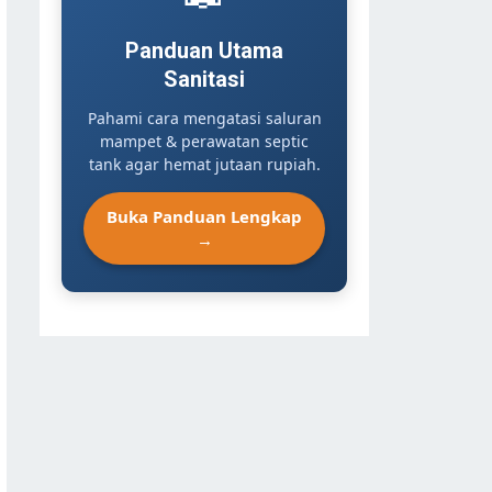
Panduan Utama
Sanitasi
Pahami cara mengatasi saluran
mampet & perawatan septic
tank agar hemat jutaan rupiah.
Buka Panduan Lengkap
→