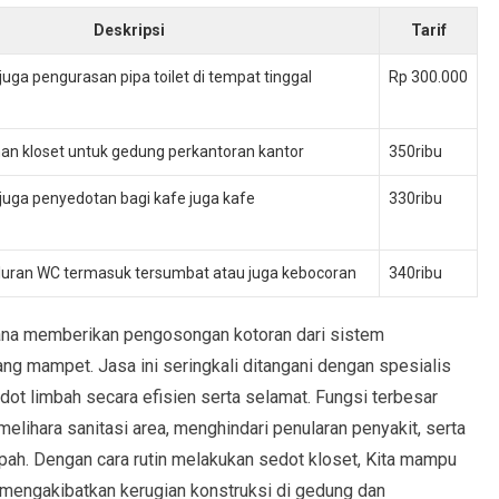
Deskripsi
Tarif
uga pengurasan pipa toilet di tempat tinggal
Rp 300.000
an kloset untuk gedung perkantoran kantor
350ribu
juga penyedotan bagi kafe juga kafe
330ribu
uran WC termasuk tersumbat atau juga kebocoran
340ribu
imana memberikan pengosongan kotoran dari sistem
g mampet. Jasa ini seringkali ditangani dengan spesialis
ot limbah secara efisien serta selamat. Fungsi terbesar
melihara sanitasi area, menghindari penularan penyakit, serta
h. Dengan cara rutin melakukan sedot kloset, Kita mampu
engakibatkan kerugian konstruksi di gedung dan